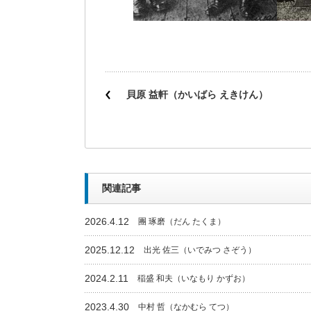
貝原 益軒（かいばら えきけん）
関連記事
2026.4.12
團 琢磨（だん たくま）
2025.12.12
出光 佐三（いでみつ さぞう）
2024.2.11
稲盛 和夫（いなもり かずお）
2023.4.30
中村 哲（なかむら てつ）