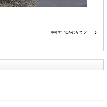
中村 哲（なかむら てつ）