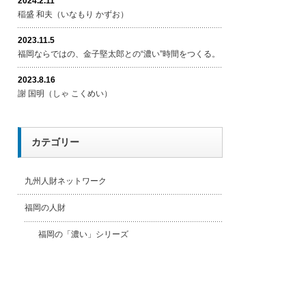
2024.2.11
稲盛 和夫（いなもり かずお）
2023.11.5
福岡ならではの、金子堅太郎との“濃い”時間をつくる。
2023.8.16
謝 国明（しゃ こくめい）
カテゴリー
九州人財ネットワーク
福岡の人財
福岡の「濃い」シリーズ