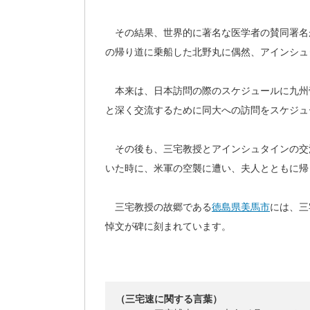
その結果、世界的に著名な医学者の賛同署名
の帰り道に乗船した北野丸に偶然、アインシュ
本来は、日本訪問の際のスケジュールに九州
と深く交流するために同大への訪問をスケジュ
その後も、三宅教授とアインシュタインの交流
いた時に、米軍の空襲に遭い、夫人とともに帰
三宅教授の故郷である
徳島県美馬市
には、三
悼文が碑に刻まれています。
（三宅速に関する言葉）