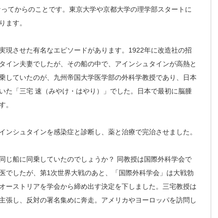
になってからのことです。東京大学や京都大学の理学部スタートに
ります。
実現させた有名なエピソードがあります。1922年に改造社の招
タイン夫妻でしたが、その船の中で、アインシュタインが高熱と
乗していたのが、九州帝国大学医学部の外科学教授であり、日本
いた「三宅 速（みやけ・はやり）」でした。日本で最初に脳腫
す。
インシュタインを感染症と診断し、薬と治療で完治させました。
同じ船に同乗していたのでしょうか？ 同教授は国際外科学会で
医でしたが、第1次世界大戦のあと、「国際外科学会」は大戦勃
オーストリアを学会から締め出す決定を下しました。三宅教授は
主張し、反対の署名集めに奔走。アメリカやヨーロッパを訪問し